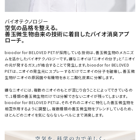
バイオテクノロジー
空気の品格を整える。
善玉微生物由来の技術に着目したバイオ消臭アプ
ローチ。
bioodor for BELOVED PETが採用している技術は、善玉微生物のメカニズ
ムを活かしたバイオテクノロジーです。嫌なニオイは「ニオイの分子」と「ニオイ
の元が発するガス」が結合することで発生します。bioodor for BELOVED
PETは、ニオイの発生元にスプレーするだけでニオイの分子を破壊し、善玉微
生物がニオイの原因菌や有機物を水と二酸化炭素に分解します。
嫌なニオイには、複数のニオイのもとが混じり合うことによってできているの
で、1種類の善玉微生物だけでは分解できないニオイが残ってしまいます。
bioodor for BELOVED PETは、それぞれのニオイに特化した善玉微生物を
相互作用するように調整し、複数種類の善玉微生物をブレンドしているため、
ほとんどのニオイを気にならないレベルにまで消臭します。