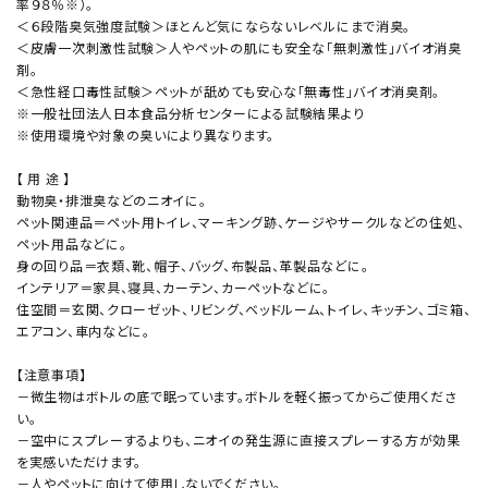
率９８％※）。
＜６段階臭気強度試験＞ほとんど気にならないレベルにまで消臭。
＜皮膚一次刺激性試験＞人やペットの肌にも安全な「無刺激性」バイオ消臭
剤。
＜急性経口毒性試験＞ペットが舐めても安心な「無毒性」バイオ消臭剤。
※一般社団法人日本食品分析センターによる試験結果より
※使用環境や対象の臭いにより異なります。
【 用 途 】
動物臭・排泄臭などのニオイに。
ペット関連品＝ペット用トイレ、マーキング跡、ケージやサークルなどの住処、
ペット用品などに。
身の回り品＝衣類、靴、帽子、バッグ、布製品、革製品などに。
インテリア＝家具、寝具、カーテン、カーペットなどに。
住空間＝玄関、クローゼット、リビング、ベッドルーム、トイレ、キッチン、ゴミ箱、
エアコン、車内などに。
【注意事項】
－微生物はボトルの底で眠っています。ボトルを軽く振ってからご使用くださ
い。
－空中にスプレーするよりも、ニオイの発生源に直接スプレーする方が効果
を実感いただけます。
－人やペットに向けて使用しないでください。