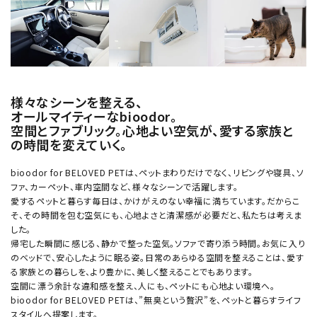
様々なシーンを整える、
オールマイティーなbioodor。
空間とファブリック。心地よい空気が、愛する家族と
の時間を変えていく。
bioodor for BELOVED PETは、ペットまわりだけでなく、リビングや寝具、ソ
ファ、カーペット、車内空間など、様々なシーンで活躍します。
愛するペットと暮らす毎日は、かけがえのない幸福に満ちています。だからこ
そ、その時間を包む空気にも、心地よさと清潔感が必要だと、私たちは考えま
した。
帰宅した瞬間に感じる、静かで整った空気。ソファで寄り添う時間。お気に入り
のベッドで、安心したように眠る姿。日常のあらゆる空間を整えることは、愛す
る家族との暮らしを、より豊かに、美しく整えることでもあります。
空間に漂う余計な違和感を整え、人にも、ペットにも心地よい環境へ。
bioodor for BELOVED PETは、”無臭という贅沢”を、ペットと暮らすライフ
スタイルへ提案します。