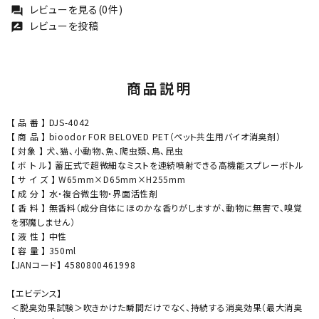
レビューを見る(0件)
forum
レビューを投稿
rate_review
商品説明
【 品 番 】 DJS-4042
【 商 品 】 bioodor FOR BELOVED PET（ペット共生用バイオ消臭剤）
【 対象 】 犬、猫、小動物、魚、爬虫類、鳥、昆虫
【 ボ ト ル】 蓄圧式で超微細なミストを連続噴射できる高機能スプレーボトル
【 サ イ ズ 】 W65mm×D65mm×H255mm
【 成 分 】 水・複合微生物・界面活性剤
【 香 料 】 無香料（成分自体にほのかな香りがしますが、動物に無害で、嗅覚
を邪魔しません）
【 液 性 】 中性
【 容 量 】 350ml
【JANコード】 4580800461998
【エビデンス】
＜脱臭効果試験＞吹きかけた瞬間だけでなく、持続する消臭効果（最大消臭