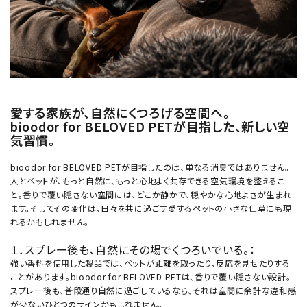
愛する家族が、自然にくつろげる空間へ。
bioodor for BELOVED PETが目指した、新しい空
気習慣。
bioodor for BELOVED PETが目指したのは、単なる消臭ではありません。
人とペットが、もっと自然に、もっと心地よく共存できる空気環境を整えるこ
と。香りで覆い隠さない空間には、どこか静かで、穏やかな心地よさが生まれ
ます。そしてその変化は、日々を共に過ごす愛するペットの小さな仕草にも現
れるかもしれません。
１．スプレー後も、自然にその場でくつろいでいる。：
強い香料を使用した製品では、ペットが距離を取ったり、反応を見せたりする
ことがあります。bioodor for BELOVED PETは、香りで覆い隠さない設計。
スプレー後も、普段通り自然に過ごしているなら、それは空間に余計な違和感
が少ないひとつのサインかもしれません。