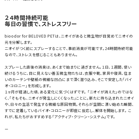
２４時間持続可能
毎日の習慣で、ストレスフリー
bioodor for BELOVED PETは、ニオイがあると微生物が目覚めてニオイの
元を分解します。
ニオイがつく前にスプレーすることで、事前消臭が可能です。24時間持続可能
なので、ストレスを感じることもありません。
スプレーした直後の消臭は、あくまで始まりに過ぎません。１日、１週間、使い
続けるうちに、目に見えない善玉微生物たちは、衣服や靴、家具や寝具、住ま
いのカーテンや壁紙の微細な凹凸にまで深く潜り込み、そこで安定した「バイ
オ・コロニー」を形成します。
１ヶ月が経過した頃、ある変化に気づくはずです。 「ニオイが消えた」のではな
く、「そもそも、ニオイが発生しにくくなった」ことに。新たに持ち込まれたニオイ
や、日々の生活で発生する微細な原因物質。それらが空間に漂い始めた瞬間、
すでに定着しているバイオ・コロニーが即座に反応し、解体を開始します。 こ
れが、私たちがおすすめする「アクティブ・クリーン・システム」です。
ー