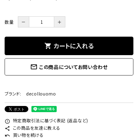
数量
－
＋
カートに入れる
shopping_cart
mail_outline
この商品についてお問い合わせ
ブランド:
decollouomo
特定商取引法に基づく表記 (返品など)
error_outline
この商品を友達に教える
share
買い物を続ける
undo