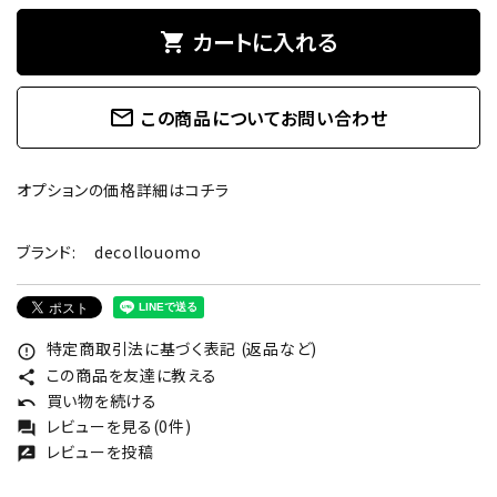
カートに入れる
shopping_cart
mail_outline
この商品についてお問い合わせ
オプションの価格詳細はコチラ
ブランド:
decollouomo
特定商取引法に基づく表記 (返品など)
error_outline
この商品を友達に教える
share
買い物を続ける
undo
レビューを見る(0件)
forum
レビューを投稿
rate_review