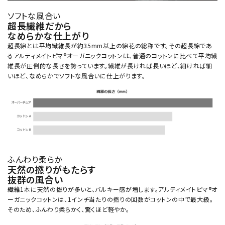
ソフトな風合い
超長繊維だから
なめらかな仕上がり
超長綿とは平均繊維長が約35mm以上の綿花の総称です。その超長綿であ
るアルティメイトピマ®オーガニックコットンは、普通のコットンに比べて平均繊
維長が圧倒的な長さを誇っています。繊維が長ければ長いほど、細ければ細
いほど、なめらかでソフトな風合いに仕上がります。
ふんわり柔らか
天然の撚りがもたらす
抜群の風合い
繊維1本に天然の撚りが多いと、バルキー感が増します。アルティメイトピマ®オ
ーガニックコットンは、1インチ当たりの撚りの回数がコットンの中で最大級。
そのため、ふんわり柔らかく、驚くほど軽やか。