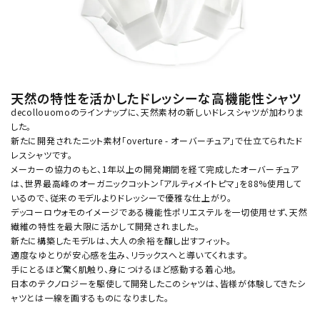
天然の特性を活かしたドレッシーな高機能性シャツ
decollouomoのラインナップに、天然素材の新しいドレスシャツが加わりま
した。
新たに開発されたニット素材「overture - オーバーチュア」で仕立てられたド
レスシャツです。
メーカーの協力のもと、1年以上の開発期間を経て完成したオーバーチュア
は、世界最高峰のオーガニックコットン「アルティメイトピマ」を88%使用して
いるので、従来のモデルよりドレッシーで優雅な仕上がり。
デッコーロウォモのイメージである機能性ポリエステルを一切使用せず、天然
繊維の特性を最大限に活かして開発されました。
新たに構築したモデルは、大人の余裕を醸し出すフィット。
適度なゆとりが安心感を生み、リラックスへと導いてくれます。
手にとるほど驚く肌触り、身につけるほど感動する着心地。
日本のテクノロジーを駆使して開発したこのシャツは、皆様が体験してきたシ
ャツとは一線を画するものになりました。