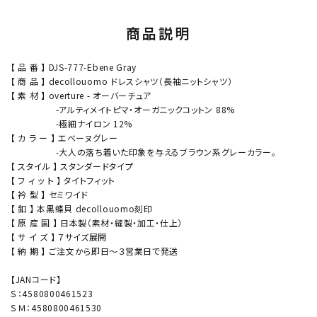
商品説明
【 品 番 】 DJS-777-Ebene Gray
【 商 品 】 decollouomo ドレスシャツ（長袖ニットシャツ）
【 素 材 】 overture - オーバーチュア
-アルティメイトピマ・オーガニックコットン 88%
-極細ナイロン 12%
【 カ ラ ー 】 エベーヌグレー
-大人の落ち着いた印象を与えるブラウン系グレーカラー。
【 スタイル 】 スタンダードタイプ
【 フ ィ ッ ト 】 タイトフィット
【 衿 型 】 セミワイド
【 釦 】 本黒蝶貝 decollouomo刻印
【 原 産 国 】 日本製（素材・縫製・加工・仕上）
【 サ イ ズ 】 ７サイズ展開
【 納 期 】 ご注文から即日～３営業日で発送
【JANコード】
Ｓ：4580800461523
ＳＭ：4580800461530