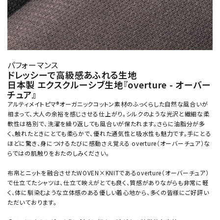
パフォーマンス
ドレッシーで高級感あふれる生地
日本製 エクスクルーシブ生地『overture - オーバー
チュア』
アルティメイトピマ®オーガニックコットン素材のふっくらした自然な風合いが
相まって、大人の余裕を感じさせる仕上がり。シルクのような光沢と繊細な柔
軟性は格別で、洗濯を繰り返しても風合いが保たれます。さらに油脂分が多
く、触れたときにとても柔らかで、優れた通気性と吸水性も魅力です。手にとる
ほどに驚き、身につけるたびに感動さえ覚える overture（オーバーチュア）な
らではの肌触りをおたのしみください。
布帛とニットを融合させたWOVEN×KNITであるoverture（オーバーチュア）
で仕立てたシャツは、仕立て映えがとても良く、質感がありながらも非常に軽
く、体に馴染むような立体感のある優しい着心地から、多くの皆様にご好評い
ただいております。