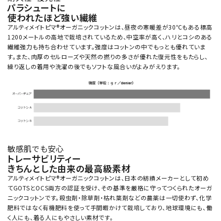
パラシュートに
使われたほど強い繊維
アルティメイトピマ®オーガニックコットンは、昼夜の寒暖差が30℃もある標高
1200メートルの高地で栽培されているため、中空率が高く、ハリとコシのある
繊維強力も持ち合わせています。強度はコットンの中でもっとも優れていま
す。また、肉厚のセルローズや天然の撚りの多さが優れた復元性をもたらし、
繰り返しの着用や洗濯の後でもソフトな風合いがよみがえります。
敏感肌でも安心
トレーサビリティー
きちんとした由来の最高級素材
アルティメイトピマ®オーガニックコットンは、日本の紡績メーカーとして初め
てGOTSとOCS両方の認証を受け、その基準を厳格に守ってつくられたオーガ
ニックコットンです。殺虫剤・除草剤・枯れ葉剤などの農薬は一切使わず、化学
肥料ではなく有機肥料を使って手間暇かけて栽培しており、地球環境にも、働
く人にも、着る人にもやさしい素材です。