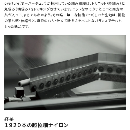
overture（オーバーチュア）が採用している編み組織は、トリコット（経編み）と
丸編み（横編み）をドッキングさせています。ニットなのにタテとヨコと両方の
糸が入って、まるで布帛のよう。その唯一無二な技術でつくられた生地は、編物
の落ち感・伸縮性と、織物のハリ・仕立て映えさをベストなバランスで合わせ
もった逸品です。
経糸
１９２０本の超極細ナイロン