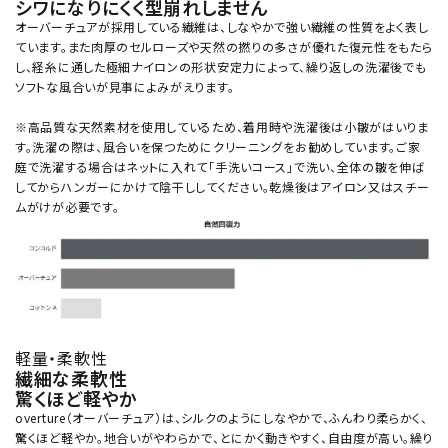
シワになりにくく型崩れしません
オーバーチュアが採用している繊維は、しなやかで強い繊維の性質をよく表し
ています。また肉厚のセルローズや天然の撚りの多さが優れた復元性をもたら
し、経糸に通した極細ナイロンの形状安定力によって、繰り返しの洗濯後でも
ソフトな風合いが見事によみがえります。
※高品質な天然素材を使用しているため、着用時や洗濯後は小皺がはいりま
す。洗濯の際は、風合いを保つためにクリーニングをお勧めしています。ご家
庭で洗濯する場合はネットに入れて「手洗いコース」で洗い、全体の皺を伸ば
してからハンガーにかけて陰干ししてください。乾燥後はアイロン又はスチー
ムがけが必要です。
軽量・柔軟性
繊細な柔軟性
驚くほど軽やか
overture（オーバーチュア）は、シルクのようにしなやかで、ふんわり柔らかく、
驚くほど軽やか。地合いがやわらかで、とにかく動きやすく、自由度が高い。繰り