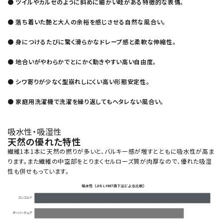
● ツイルやカルゼのように斜めに細かい畦がある特徴的な表情。
● 落ち着いた艶と大人の余裕を感じさせる自然な風合い。
● 身につけるたびに驚く滑らかなドレープ感と柔軟な伸縮性。
● 地合いがやわらかでとにかく動きやすい高い自由度。
● シワ寄りが少なく型崩れしにくい高い形態安定性。
● 家庭用洗濯機で洗濯を繰り返してもヘタレない風合い。
吸水性・吸湿性
天然の優れた特性
繊維1本1本に天然の撚りが多いと、バルキー感が増すとともに吸水性が高ま
ります。また繊維の中空部をとりまくセルローズ質が肉厚なので、優れた吸湿
性も併せもっています。