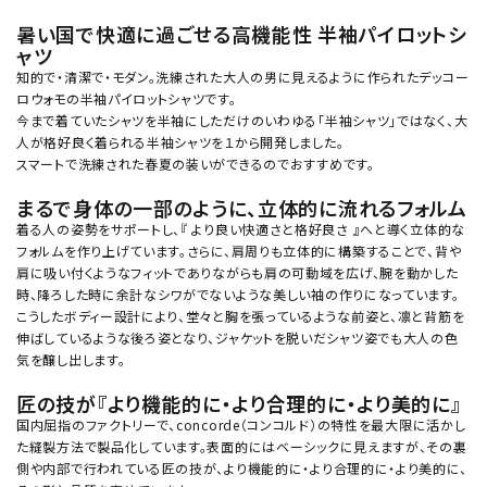
暑い国で快適に過ごせる高機能性 半袖パイロットシ
ャツ
知的で・清潔で・モダン。洗練された大人の男に見えるように作られたデッコー
ロウォモの半袖パイロットシャツです。
今まで着ていたシャツを半袖にしただけのいわゆる「半袖シャツ」ではなく、大
人が格好良く着られる半袖シャツを１から開発しました。
スマートで洗練された春夏の装いができるのでおすすめです。
まるで身体の一部のように、立体的に流れるフォルム
着る人の姿勢をサポートし、『 より良い快適さと格好良さ 』へと導く立体的な
フォルムを作り上げています。さらに、肩周りも立体的に構築することで、背や
肩に吸い付くようなフィットでありながらも肩の可動域を広げ、腕を動かした
時、降ろした時に余計なシワがでないような美しい袖の作りになっています。
こうしたボディー設計により、堂々と胸を張っているような前姿と、凛と背筋を
伸ばしているような後ろ姿となり、ジャケットを脱いだシャツ姿でも大人の色
気を醸し出します。
匠の技が『より機能的に・より合理的に・より美的に』
国内屈指のファクトリーで、concorde（コンコルド）の特性を最大限に活かし
た縫製方法で製品化しています。表面的にはベーシックに見えますが、その裏
側や内部で行われている匠の技が、より機能的に・より合理的に・より美的に、