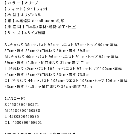
【 カ ラ ー 】 オリーブ
【 フ ィ ッ ト 】 タイトフィット
【 衿 型 】 ホリゾンタル
【 釦 】 本黒蝶貝 decollouomo刻印
【 原 産 国 】 日本製（素材・縫製・加工・仕上）
【 サ イ ズ 】 ４サイズ展開
Ｓ：衿まわり 38cm・バスト 92cm・ウエスト 87cm・ヒップ 90cm・肩幅
37cm・裄丈 39cm・袖口まわり 30cm・着丈 69.5cm
Ｍ：衿まわり 40cm・バスト 96cm・ウエスト 91cm・ヒップ 94cm・肩幅
39cm・裄丈 40.5cm・袖口まわり 31cm・着丈 71cm
Ｌ：衿まわり 42cm・バスト 102cm・ウエスト 97cm・ヒップ 100cm・肩幅
41cm・裄丈 43cm・袖口まわり 33cm・着丈 73.5cm
ＸＬ：衿まわり 44cm・バスト 108cm・ウエスト 103cm・ヒップ 106cm・肩幅
43cm・裄丈 44..5cm・袖口まわり 36cm・着丈 75cm
【JANコード】
Ｓ：4580800460571
Ｍ：4580800460588
Ｌ：4580800460595
ＸＬ：4580800460601