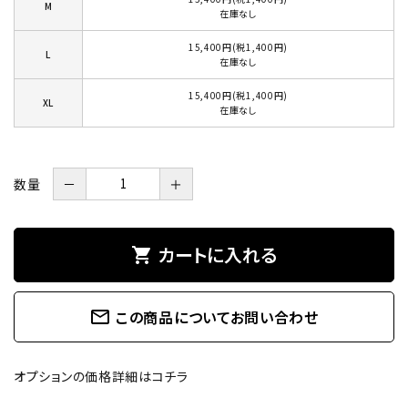
M
在庫なし
15,400円(税1,400円)
L
在庫なし
15,400円(税1,400円)
XL
在庫なし
数量
－
＋
カートに入れる
shopping_cart
mail_outline
この商品についてお問い合わせ
オプションの価格詳細はコチラ