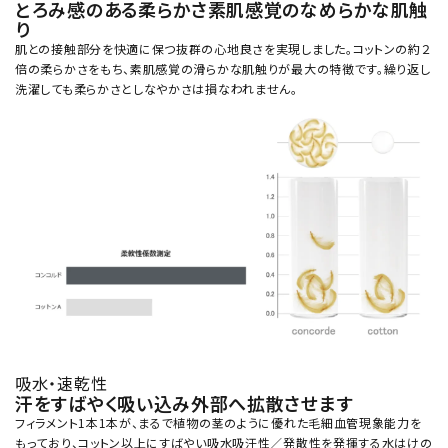
とろみ感のある柔らかさ素肌感覚のなめらかな肌触
り
肌との接触部分を快適に保つ抜群の心地良さを実現しました。コットンの約２
倍の柔らかさをもち、素肌感覚の滑らかな肌触りが最大の特徴です。繰り返し
洗濯しても柔らかさとしなやかさは損なわれません。
吸水・速乾性
汗をすばやく吸い込み外部へ拡散させます
フィラメント1本1本が、まるで植物の茎のように優れた毛細血管現象能力を
もっており、コットン以上にすばやい吸水吸汗性／発散性を発揮する水はけの