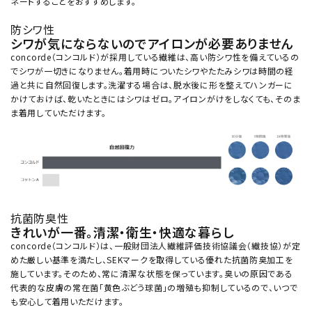
ネートすることをおすすめします。
防シワ性
シワが気にならないのでアイロンが必要ありません
concorde（コンコルド）が採用している繊維は、高い防シワ性を備えているの
でシワが一切きになりません。着用時についたシワやたたみシワは時間の経
過と共に自然回復します。洗濯する場合は、脱水後に形を整えてハンガーに
かけておけば、乾いたときにはシワはゼロ。アイロンがけをしなくても、そのま
ま着用していただけます。
抗菌防臭性
きれいが一番。清潔・衛生・快適な暮らし
concorde（コンコルド）は、一般財団法人繊維評価技術協議会（繊技協）が定
めた厳しい基準を満たし、SEKマークを取得している優れた抗菌防臭加工を
施しています。そのため、常に清潔な状態を保っています。臭いの原因である
代表的な皮膚の常在菌「黄色ぶどう球菌」の増殖も抑制しているので、いつで
も安心して着用いただけます。