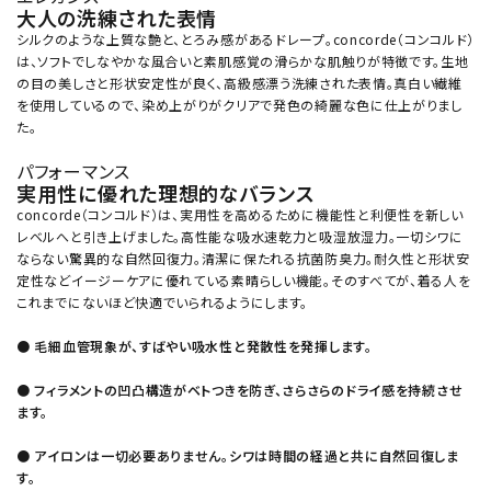
大人の洗練された表情
シルクのような上質な艶と、とろみ感があるドレープ。concorde（コンコルド）
は、ソフトでしなやかな風合いと素肌感覚の滑らかな肌触りが特徴です。生地
の目の美しさと形状安定性が良く、高級感漂う洗練された表情。真白い繊維
を使用しているので、染め上がりがクリアで発色の綺麗な色に仕上がりまし
た。
パフォーマンス
実用性に優れた理想的なバランス
concorde（コンコルド）は、実用性を高めるために機能性と利便性を新しい
レベルへと引き上げました。高性能な吸水速乾力と吸湿放湿力。一切シワに
ならない驚異的な自然回復力。清潔に保たれる抗菌防臭力。耐久性と形状安
定性などイージーケアに優れている素晴らしい機能。そのすべてが、着る人を
これまでにないほど快適でいられるようにします。
● 毛細血管現象が、すばやい吸水性と発散性を発揮します。
● フィラメントの凹凸構造がベトつきを防ぎ、さらさらのドライ感を持続させ
ます。
● アイロンは一切必要ありません。シワは時間の経過と共に自然回復しま
す。