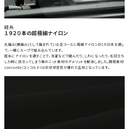
経糸
１９２０本の超極細ナイロン
丸編み(横編み)として編まれている全コースに極細ナイロン計1920本を通し
て、一緒にループで組み込んでいます。
経糸にナイロンを通すことで、洗濯などで縮んだり、しわになったり、毛羽立ち
した時に目立ってしまう等のニット素材のデメリットを解消しました。開発素材
concorde（コンコルド）は形状安定性が優れた生地となっています。