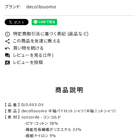
ブランド:
decollouomo
特定商取引法に基づく表記 (返品など)
error_outline
この商品を友達に教える
share
買い物を続ける
undo
レビューを見る(1件)
forum
レビューを投稿
rate_review
商品説明
【 品 番 】 DJS-003-OV
【 商 品 】 decollouomo 半袖パイロットシャツ（半袖ニットシャツ）
【 素 材 】 concorde - コンコルド
-ピマ・コットン 58%
-機能性長繊維ポリエステル 33%
-極細ナイロン 9%