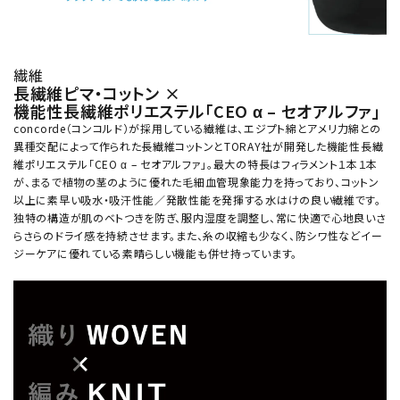
繊維
長繊維ピマ・コットン ×
機能性長繊維ポリエステル「CEO α – セオアルファ」
concorde（コンコルド）が採用している繊維は、エジプト綿とアメリ力綿との
異種交配によって作られた長繊維コットンとTORAY社が開発した機能性長繊
維ポリエステル「CEO α – セオアルファ」。最大の特長はフィラメント１本１本
が、まるで植物の茎のように優れた毛細血管現象能力を持っており、コットン
以上に素早い吸水・吸汗性能／発散性能を発揮する水はけの良い繊維です。
独特の構造が肌のベトつきを防ぎ、服内湿度を調整し、常に快適で心地良いさ
らさらのドライ感を持続させます。また、糸の収縮も少なく、防シワ性などイー
ジーケアに優れている素晴らしい機能も併せ持っています。