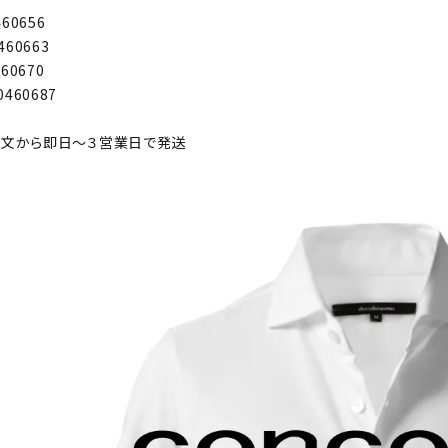
460656
460663
460670
0460687
 ご注文から即日～３営業日で発送