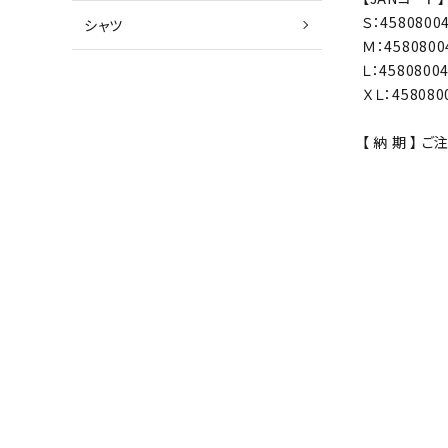
Ｓ：4580800
シャツ
Ｍ：4580800
Ｌ：4580800
ＸＬ：458080
【 納 期 】