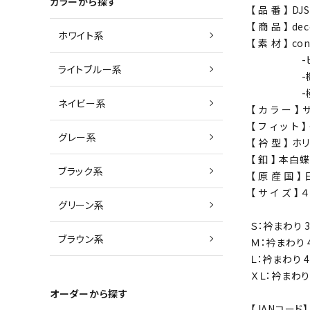
カラーから探す
【 品 番 】 DJ
【 商 品 】 
ホワイト系
【 素 材 】 c
-ピマ・コ
ライトブルー系
-機能性長
-極細ナ
ネイビー系
【 カ ラ ー 
【 フ ィ ッ ト
グレー系
【 衿 型 】 
【 釦 】 本白
ブラック系
【 原 産 国 
【 サ イ ズ 
グリーン系
Ｓ：衿まわり 3
ブラウン系
Ｍ：衿まわり 4
Ｌ：衿まわり 4
ＸＬ：衿まわり 
オーダーから探す
【JANコード】