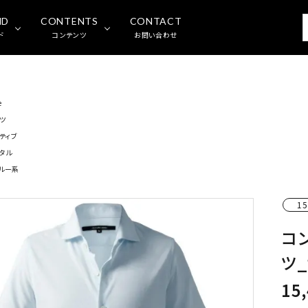
ND
CONTENTS
CONTACT
ド
コンテンツ
お問い合わせ
e
ツ
クティブ
タル
ルー系
15
コ
ツ
15