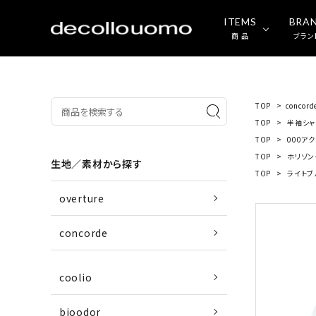
ITEMS
BRA
商 品
ブラン
TOP
>
concord
TOP
>
半袖シャ
TOP
>
000ア
TOP
>
ホリゾン
生地／素材から探す
TOP
>
ライトブ
overture
concorde
coolio
bioodor