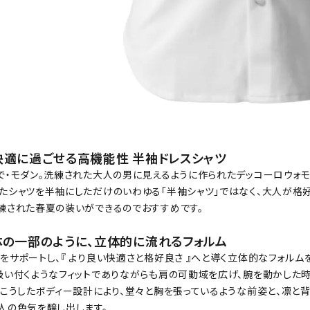
快適に過ごせる高機能性 半袖ドレスシャツ
で・モダン。洗練された大人の男に見えるように作られたデッコーロウォモ
たシャツを半袖にしただけのいわゆる「半袖シャツ」ではなく、大人が格
練された春夏の装いができるのでおすすめです。
体の一部のように、立体的に流れるフォルム
をサポートし、『 より良い快適さと格好良さ 』へと導く立体的なフォル
吸い付くようなフィットでありながらも肩の可動域を広げ、腕を動かした
。こうしたボディー設計により、堂々と胸を張っているような前姿と、凛と
人の色気を醸し出します。