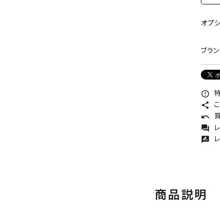
オプ
ブラン
特
error_outline
こ
share
買
undo
レ
forum
レ
rate_review
商品説明