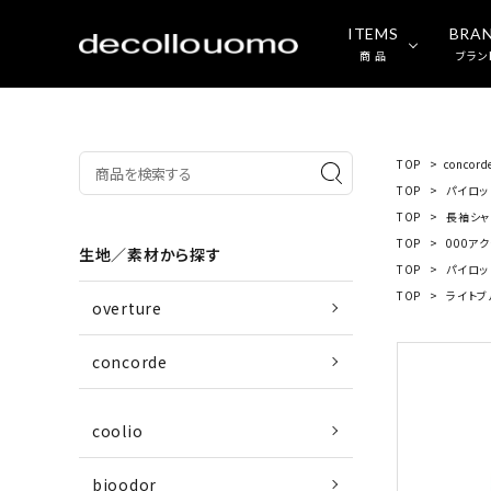
ITEMS
BRA
商 品
ブラン
TOP
>
concord
TOP
>
パイロッ
TOP
>
長袖シャ
TOP
>
000ア
生地／素材から探す
TOP
>
パイロッ
TOP
>
ライトブ
overture
concorde
coolio
bioodor