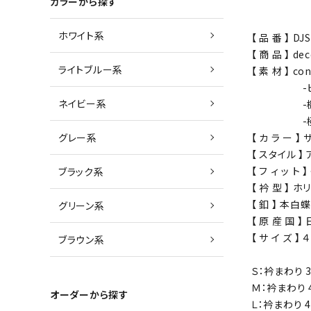
カラーから探す
ホワイト系
【 品 番 】 DJ
【 商 品 】 
ライトブルー系
【 素 材 】 c
-ピマ・コ
ネイビー系
-機能性長
-極細ナ
グレー系
【 カ ラ ー 
【 スタイル 】
【 フ ィ ッ ト
ブラック系
【 衿 型 】 
【 釦 】 本白
グリーン系
【 原 産 国 
【 サ イ ズ 
ブラウン系
Ｓ：衿まわり 3
Ｍ：衿まわり 4
オーダーから探す
Ｌ：衿まわり 4