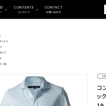
ND
CONTENTS
CONTACT
ド
コンテンツ
お問い合わせ
e
トシャツ
ツ
クティブ
ト
ルー系
19
コ
ッ
19