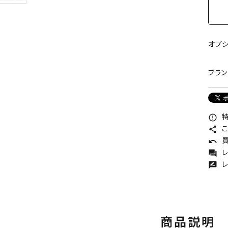
オプ
ブラン
特
error_outline
こ
share
買
undo
レ
forum
レ
rate_review
商品説明