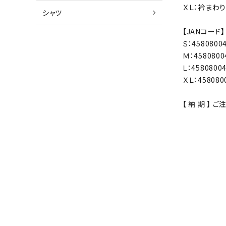
ＸＬ：衿まわり 
シャツ
【JANコード】
Ｓ：4580800
Ｍ：4580800
Ｌ：4580800
ＸＬ：458080
【 納 期 】