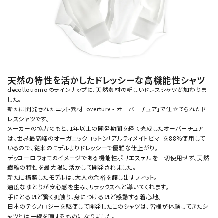
天然の特性を活かしたドレッシーな高機能性シャツ
decollouomoのラインナップに、天然素材の新しいドレスシャツが加わりま
した。
新たに開発されたニット素材「overture - オーバーチュア」で仕立てられたド
レスシャツです。
メーカーの協力のもと、1年以上の開発期間を経て完成したオーバーチュア
は、世界最高峰のオーガニックコットン「アルティメイトピマ」を88%使用して
いるので、従来のモデルよりドレッシーで優雅な仕上がり。
デッコーロウォモのイメージである機能性ポリエステルを一切使用せず、天然
繊維の特性を最大限に活かして開発されました。
新たに構築したモデルは、大人の余裕を醸し出すフィット。
適度なゆとりが安心感を生み、リラックスへと導いてくれます。
手にとるほど驚く肌触り、身につけるほど感動する着心地。
日本のテクノロジーを駆使して開発したこのシャツは、皆様が体験してきたシ
ャツとは一線を画するものになりました。