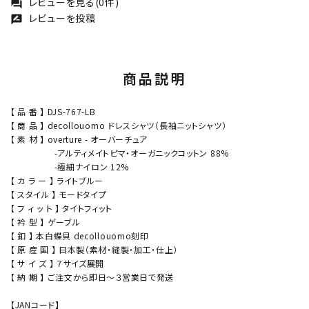
レビューを見る(0件)
forum
レビューを投稿
rate_review
商品説明
【 品 番 】 DJS-767-LB
【 商 品 】 decollouomo ドレスシャツ（長袖ニットシャツ）
【 素 材 】 overture - オーバーチュア
-アルティメイトピマ・オーガニックコットン 88%
-極細ナイロン 12%
【 カ ラ ー 】 ライトブルー
【 スタイル 】 モードタイプ
【 フ ィ ッ ト 】 タイトフィット
【 衿 型 】 ゲーブル
【 釦 】 本白蝶貝 decollouomo刻印
【 原 産 国 】 日本製（素材・縫製・加工・仕上）
【 サ イ ズ 】 ７サイズ展開
【 納 期 】 ご注文から即日～３営業日で発送
【JANコード】