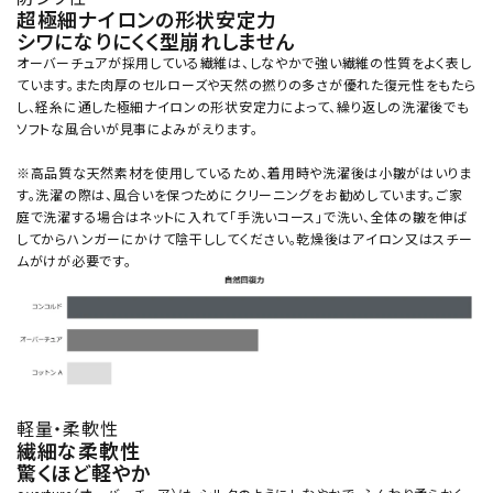
超極細ナイロンの形状安定力
シワになりにくく型崩れしません
オーバーチュアが採用している繊維は、しなやかで強い繊維の性質をよく表し
ています。また肉厚のセルローズや天然の撚りの多さが優れた復元性をもたら
し、経糸に通した極細ナイロンの形状安定力によって、繰り返しの洗濯後でも
ソフトな風合いが見事によみがえります。
※高品質な天然素材を使用しているため、着用時や洗濯後は小皺がはいりま
す。洗濯の際は、風合いを保つためにクリーニングをお勧めしています。ご家
庭で洗濯する場合はネットに入れて「手洗いコース」で洗い、全体の皺を伸ば
してからハンガーにかけて陰干ししてください。乾燥後はアイロン又はスチー
ムがけが必要です。
軽量・柔軟性
繊細な柔軟性
驚くほど軽やか