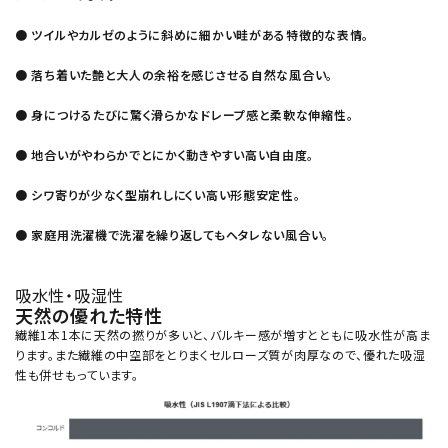
● ツイルやカルゼのように斜めに細かい畦がある特徴的な表情。
● 落ち着いた艶と大人の余裕を感じさせる自然な風合い。
● 身につけるたびに驚く滑らかなドレープ感と柔軟な伸縮性。
● 地合いがやわらかでとにかく動きやすい高い自由度。
● シワ寄りが少なく型崩れしにくい高い形態安定性。
● 家庭用洗濯機で洗濯を繰り返してもヘタレない風合い。
吸水性・吸湿性
天然の優れた特性
繊維1本1本に天然の撚りが多いと、バルキー感が増すとともに吸水性が高ま
ります。また繊維の中空部をとりまくセルローズ質が肉厚なので、優れた吸湿
性も併せもっています。