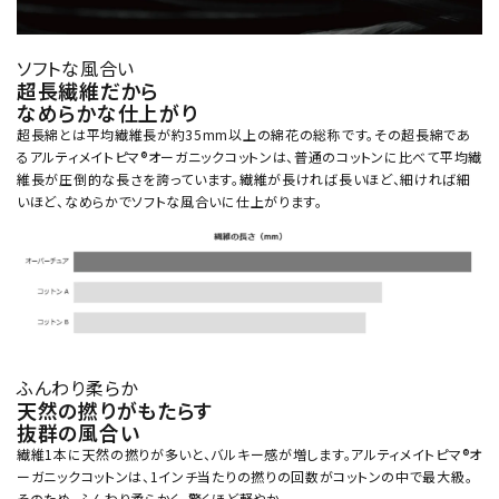
ソフトな風合い
超長繊維だから
なめらかな仕上がり
超長綿とは平均繊維長が約35mm以上の綿花の総称です。その超長綿であ
るアルティメイトピマ®オーガニックコットンは、普通のコットンに比べて平均繊
維長が圧倒的な長さを誇っています。繊維が長ければ長いほど、細ければ細
いほど、なめらかでソフトな風合いに仕上がります。
ふんわり柔らか
天然の撚りがもたらす
抜群の風合い
繊維1本に天然の撚りが多いと、バルキー感が増します。アルティメイトピマ®オ
ーガニックコットンは、1インチ当たりの撚りの回数がコットンの中で最大級。
そのため、ふんわり柔らかく、驚くほど軽やか。