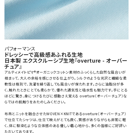
パフォーマンス
ドレッシーで高級感あふれる生地
日本製 エクスクルーシブ生地『overture - オーバー
チュア』
アルティメイトピマ®オーガニックコットン素材のふっくらした自然な風合いが
相まって、大人の余裕を感じさせる仕上がり。シルクのような光沢と繊細な柔
軟性は格別で、洗濯を繰り返しても風合いが保たれます。さらに油脂分が多
く、触れたときにとても柔らかで、優れた通気性と吸水性も魅力です。手にとる
ほどに驚き、身につけるたびに感動さえ覚える overture（オーバーチュア）な
らではの肌触りをおたのしみください。
布帛とニットを融合させたWOVEN×KNITであるoverture（オーバーチュア）
で仕立てたシャツは、仕立て映えがとても良く、質感がありながらも非常に軽
く、体に馴染むような立体感のある優しい着心地から、多くの皆様にご好評い
ただいております。