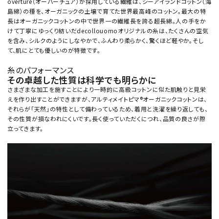
overture（オーバーチュア）が採用している繊維は、シーアイランドコットン（海
島綿）の種を、オーガニックの土壌で育てた世界最高峰のコットン。最大の特
長はオーガニックコットンの中で世界一の繊維長を誇る超長綿。人の手をか
けて丁寧にゆっくり紡いだdecollouomoオリジナルの糸は、たくさんの空気
を含み、シルクのようにしなやかで、ふんわり柔らかく、驚くほど軽やか。そし
て、肌にとても優しいのが特徴です。
糸のパフォーマンス
その卓越した性質は科学でも明らかに
さまざまな加工を施すことにより一時的に高級コットンに似た肌触りと見栄
えを作り出すことができますが、アルティメイトピマ®オーガニックコットンは、
それらが「天然」の特性として備わっているため、着用と洗濯を繰り返しても、
その性質が損なわれにくいです。長く使っていただくにつれ、品質の良さが際
立ってきます。