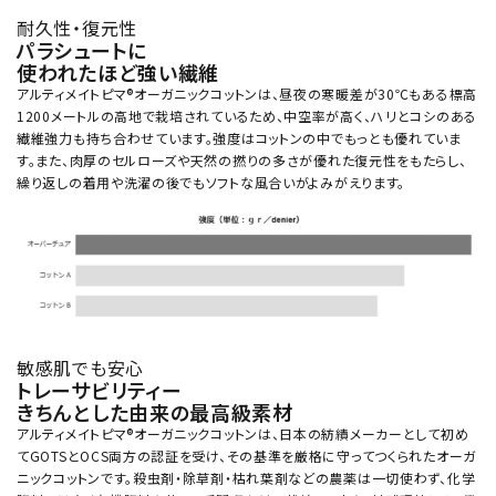
耐久性・復元性
パラシュートに
使われたほど強い繊維
アルティメイトピマ®オーガニックコットンは、昼夜の寒暖差が30℃もある標高
1200メートルの高地で栽培されているため、中空率が高く、ハリとコシのある
繊維強力も持ち合わせています。強度はコットンの中でもっとも優れていま
す。また、肉厚のセルローズや天然の撚りの多さが優れた復元性をもたらし、
繰り返しの着用や洗濯の後でもソフトな風合いがよみがえります。
敏感肌でも安心
トレーサビリティー
きちんとした由来の最高級素材
アルティメイトピマ®オーガニックコットンは、日本の紡績メーカーとして初め
てGOTSとOCS両方の認証を受け、その基準を厳格に守ってつくられたオーガ
ニックコットンです。殺虫剤・除草剤・枯れ葉剤などの農薬は一切使わず、化学