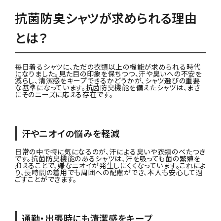
抗菌防臭シャツが求められる理由
とは？
毎日着るシャツに、ただの衣類以上の機能が求められる時代
になりました。見た目の印象を保ちつつ、汗や臭いへの不安を
減らし、清潔感をキープできるかどうかが、シャツ選びの重要
な基準になっています。抗菌防臭機能を備えたシャツは、まさ
にそのニーズに応える存在です。
汗やニオイの悩みを軽減
日常の中で特に気になるのが、汗による臭いや衣類のべたつき
です。抗菌防臭機能のあるシャツは、汗を吸っても菌の繁殖を
抑えることで、嫌なニオイが発生しにくくなっています。これによ
り、長時間の着用でも周囲への配慮ができ、本人も安心して過
ごすことができます。
通勤・出張時にも清潔感をキープ