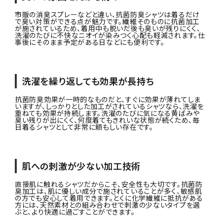
市販の消臭スプレーなどと違い、抗菌防臭シャツは着るだけ
で臭い対策ができる点が魅力です。繊維そのものに抗菌加工
が施されているため、着用中も脱いだ後も臭いが残りにくく、
洗濯のたびに不快なニオイが染みつく心配も軽減されます。仕
事後にそのまま予定がある日などにも便利です。
洗濯を繰り返しても効果が長持ち
抗菌防臭効果が一時的なものだと、すぐに効果が薄れてしま
いますが、しっかりとした加工がされているシャツなら、洗濯を
重ねても効果が持続します。洗濯のたびに気になる黄ばみや
臭い残りが出にくく、何度着てもきれいな状態が続くため、毎
日着るシャツとして非常に頼もしい存在です。
肌への刺激が少ない加工技術
直接肌に触れるシャツだからこそ、安全性も大切です。抗菌防
臭加工は、肌に優しい成分で施されていることが多く、敏感肌
の方でも安心して着用できます。とくに化学繊維に抵抗がある
方には、天然素材との組み合わせで刺激の少ないタイプを選
ぶと、より快適に過ごすことができます。