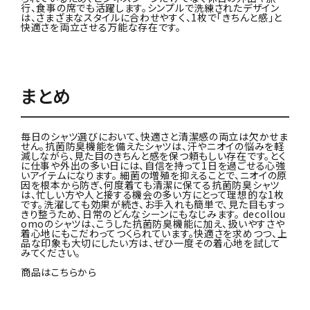
行、食事の席でも活躍します。シンプルで洗練されたデザイン
は、さまざまなスタイルに合わせやすく、1枚で「きちんと感」と
快適さを両立させる万能な存在です。
まとめ
毎日のシャツ選びにおいて、快適さと清潔感の両立は欠かせま
せん。抗菌防臭機能を備えたシャツは、汗やニオイの悩みを軽
減しながら、見た目のきちんと感を保つ頼もしい存在です。とく
に仕事や外出の多い日には、自信を持って1日を過ごせる心強
いアイテムになります。 細菌の増殖を抑えることで、ニオイの原
因を根本から防ぎ、何度着ても清潔に保てる抗菌防臭シャツ
は、忙しい方や人と接する機会の多い方にとって理想的な1枚
です。洗濯しても効果が続き、お手入れも簡単で、見た目もすっ
きり整うため、日常のどんなシーンにもなじみます。 decollou
omoのシャツは、こうした抗菌防臭機能に加え、扱いやすさや
着心地にもこだわってつくられています。快適さを求めつつ、上
品な印象も大切にしたい方は、ぜひ一度その着心地を試して
みてください。
商品はこちらから