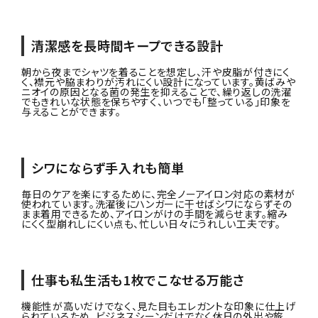
清潔感を長時間キープできる設計
朝から夜までシャツを着ることを想定し、汗や皮脂が付きにく
く、襟元や脇まわりが汚れにくい設計になっています。黄ばみや
ニオイの原因となる菌の発生を抑えることで、繰り返しの洗濯
でもきれいな状態を保ちやすく、いつでも「整っている」印象を
与えることができます。
シワにならず手入れも簡単
毎日のケアを楽にするために、完全ノーアイロン対応の素材が
使われています。洗濯後にハンガーに干せばシワにならずその
まま着用できるため、アイロンがけの手間を減らせます。縮み
にくく型崩れしにくい点も、忙しい日々にうれしい工夫です。
仕事も私生活も1枚でこなせる万能さ
機能性が高いだけでなく、見た目もエレガントな印象に仕上げ
られているため、ビジネスシーンだけでなく休日の外出や旅