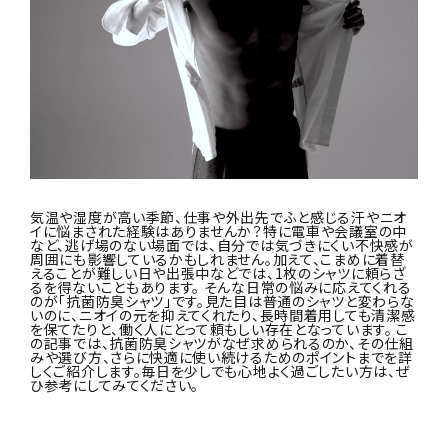
気温や湿度が高い季節、仕事や外出先でふと感じる汗やニオ
イに悩まされた経験はありませんか？特に電車や会議室の中
など、逃げ場のない場面では、自分では気づきにくい不快感が
周囲にも影響しているかもしれません。加えて、こまめに着替
えることが難しい日や出張中などでは、1枚のシャツに頼らざ
るを得ないこともあります。 そんな日常の悩みに応えてくれる
のが「抗菌防臭シャツ」です。見た目は普通のシャツと変わらな
いのに、ニオイの元を抑えてくれたり、長時間着用しても清潔感
を保てたりと、働く人にとって頼もしい存在となっています。 こ
の記事では、抗菌防臭シャツがなぜ求められるのか、その仕組
みや選び方、さらに快適に使い続けるためのポイントまでを詳
しくご紹介します。毎日を少しでも心地よく過ごしたい方は、ぜ
ひ参考にしてみてください。