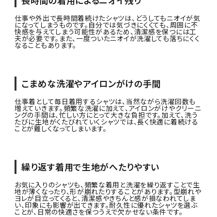
長時間の着用によるニオイ残り
仕事や外出で長時間着続けたシャツは、どうしてもニオイが気
になってしまうものです。自分では気づきにくくても、周囲に不
快感を与えてしまう可能性があるため、清潔感を保つには工
夫が必要です。また、一度ついたニオイが洗濯しても落ちにくく
なることもあります。
こまめな洗濯やアイロンがけの手間
仕事着として毎日着用するシャツは、当然ながら洗濯回数も
増えていきます。頻繁な洗濯に加えて、アイロンがけやクリーニ
ングの手間は、忙しい方にとって大きな負担です。加えて、洗う
たびに生地がくたびれていくシャツでは、長く快適に着続ける
ことが難しくなってしまいます。
繰り返す着用で生地がへたりやすい
お気に入りのシャツも、頻繁な着用と洗濯を繰り返すことで生
地が薄くなったり、形が崩れたりすることがあります。型崩れや
ヨレが目立ってくると、清潔感やきちんと感が損なわれてしま
い、印象にも影響が出てきます。耐久性に優れたシャツを選ぶ
ことが、日常の快適さを保つうえで欠かせない条件です。