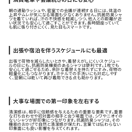
朝の通勤ラッシュや、密室での会議が連続する日には、体温の
上昇やムレが気になる場面も少なくありません。抗菌防臭シャ
ツを着ていれば、汗の不快感を軽減しつつ、他人との距離が近
い状況でも安心して過ごすことができます。長時間座っていて
も肌に張り付きにくく、見た目もスマートです。
出張や宿泊を伴うスケジュールにも最適
出張で荷物を減らしたいときや、着替えがしにくいスケジュー
ルの日にも、抗菌防臭機能のあるシャツは便利です。1枚でも
安心して過ごせるため、余計な着替えを持たずにすみ、荷物の
軽量化にもつながります。ホテルでの手洗いにも対応しやす
く、翌朝には乾いて再び着用できる点も助かります。
大事な場面での第一印象を左右する
清潔感は、相手に信頼感を与えるための重要な要素です。重要
な打ち合わせや初対面の相手と会う場面では、シワやニオイの
ないシャツが好印象につながります。抗菌防臭シャツは、その
機能のおかげで自然と清潔感が保たれ、言葉では伝わらない
印象面にも良い影響を与えてくれます。