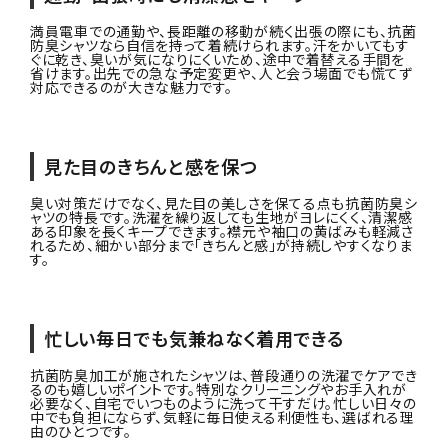
満員電車での通勤や、長距離の移動が続く出張の際にも、抗菌
防臭シャツなら自信を持って着続けられます。汗をかいてもす
ぐに乾き、臭いが気になりにくいため、途中で着替える手間を
省けます。出先での急な予定変更や、人と会う場面でも慌てず
対応できるのが大きな魅力です。
見た目のきちんと感を保つ
臭い対策だけでなく、見た目の美しさを保てる点も抗菌防臭シ
ャツの特長です。洗濯を繰り返しても生地がヨレにくく、清潔感
ある印象を長くキープできます。襟元や袖口の黄ばみも軽減さ
れるため、細かい部分まで「きちんと感」が持続しやすくなりま
す。
忙しい毎日でも気兼ねなく着用できる
抗菌防臭加工が施されたシャツは、普段通りの洗濯でケアでき
るのも嬉しいポイントです。特別なクリーニングやお手入れが
必要なく、自宅でいつものように洗って干すだけ。忙しい日々の
中でも負担にならず、気軽に毎日使える利便性も、選ばれる理
由のひとつです。