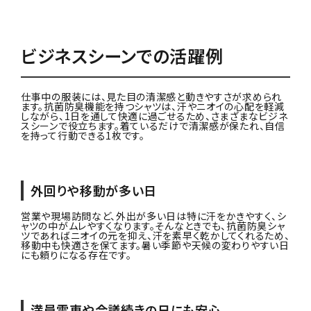
ビジネスシーンでの活躍例
仕事中の服装には、見た目の清潔感と動きやすさが求められ
ます。抗菌防臭機能を持つシャツは、汗やニオイの心配を軽減
しながら、1日を通して快適に過ごせるため、さまざまなビジネ
スシーンで役立ちます。着ているだけで清潔感が保たれ、自信
を持って行動できる1枚です。
外回りや移動が多い日
営業や現場訪問など、外出が多い日は特に汗をかきやすく、シ
ャツの中がムレやすくなります。そんなときでも、抗菌防臭シャ
ツであればニオイの元を抑え、汗を素早く乾かしてくれるため、
移動中も快適さを保てます。暑い季節や天候の変わりやすい日
にも頼りになる存在です。
満員電車や会議続きの日にも安心