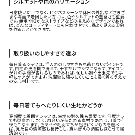
シルエットや色のバリエーション
日常使いだけでなく、ビジネスシーンや休日の外出などさまざ
まな場面で着回したい方には、色やシルエットの豊富さも重要
です。無地や細かなストライプなどの控えめなデザインであれ
ば、どんなコーディネートにも合わせやすく、品よく見える印象
を作ることができます。
取り扱いのしやすさで選ぶ
毎日着るシャツは、手入れのしやすさも見逃せないポイントで
す。自宅の洗濯機で洗えて、干すだけでシワにならず、アイロン
がけの手間が省けるものであれば、忙しい朝や出張先でも手
軽にケアができます。洗濯後に縮みにくいことも長く着るうえで
の安心材料です。
毎日着てもへたりにくい生地かどうか
高頻度で着回すシャツは、生地の耐久性も重要です。何度洗っ
ても型崩れしにくく、風合いが保たれる素材であれば、1着で何
役もこなせます。色あせや毛羽立ちが起きにくいものを選べ
ば、見た目の清潔感も長持ちし、買い替えの頻度も減らせて経
済的です。